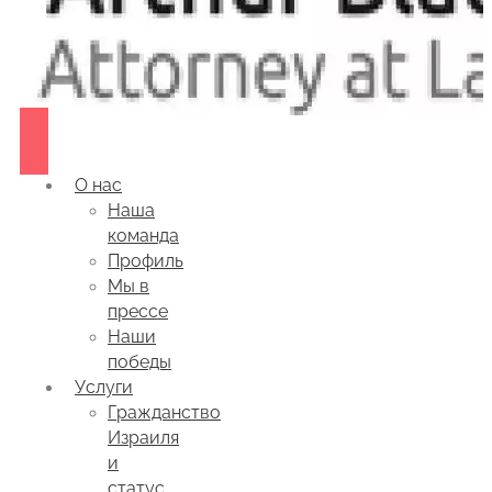
О нас
Наша
команда
Профиль
Мы в
прессе
Наши
победы
Услуги
Гражданство
Израиля
и
статус