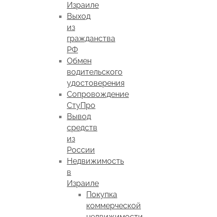
Израиле
Выход
из
гражданства
РФ
Обмен
водительского
удостоверения
Сопровождение
СтуПро
Вывод
средств
из
России
Недвижимость
в
Израиле
Покупка
коммерческой
недвижимости