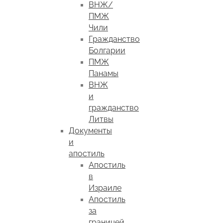
ВНЖ/
ПМЖ
Чили
Гражданство
Болгарии
ПМЖ
Панамы
ВНЖ
и
гражданство
Литвы
Документы
и
апостиль
Апостиль
в
Израиле
Апостиль
за
границей