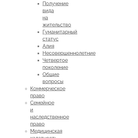
Получение
вида
на
жительство
Гуманитарный
статус
Алия
Несовершеннолетние
Четвертое
поколение
Общие
вопросы
Коммерческое
право
Семейное
и
наследственное
право
Медицинская