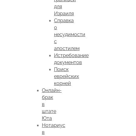
для
Израиля
Справка
о
несудимости
с
апостилем
Истребование
документов
Поиск
еврейских
корней
Онлайн-
брак
в
штате
Юта
Нотариус
в