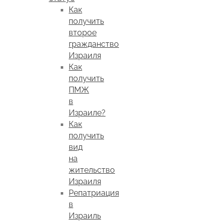
Как
получить
второе
гражданство
Израиля
Как
получить
ПМЖ
в
Израиле?
Как
получить
вид
на
жительство
Израиля
Репатриация
в
Израиль