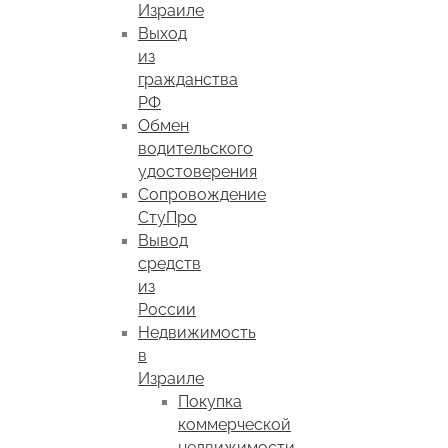
Израиле
Выход
из
гражданства
РФ
Обмен
водительского
удостоверения
Сопровождение
СтуПро
Вывод
средств
из
России
Недвижимость
в
Израиле
Покупка
коммерческой
недвижимости