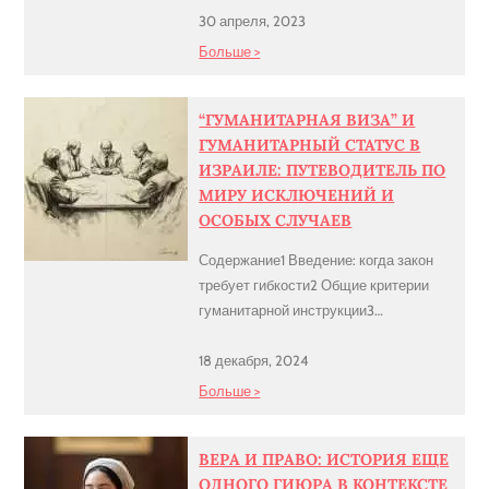
возвращении признает право еврея,
30 апреля, 2023
сына или дочери еврея, внука или
Больше >
внучки еврея (до третьего поколения)
на репатриацию. Но правнуки евреев в
“ГУМАНИТАРНАЯ ВИЗА” И
этот список не входят. Это означает,
ГУМАНИТАРНЫЙ СТАТУС В
что «евреи в четвертом поколении»
ИЗРАИЛЕ: ПУТЕВОДИТЕЛЬ ПО
(на самом деле, никакие не евреи, […]
МИРУ ИСКЛЮЧЕНИЙ И
ОСОБЫХ СЛУЧАЕВ
Содержание1 Введение: когда закон
требует гибкости2 Общие критерии
гуманитарной инструкции3
Незавершенная процедура: что
делать после развода или утраты
18 декабря, 2024
супруга4 Гуманитарный статус при
Больше >
прерывании ступенчатой процедуры
из-за насилия в семье5 Процедура
ВЕРА И ПРАВО: ИСТОРИЯ ЕЩЕ
подачи и рассмотрения гуманитарных
ОДНОГО ГИЮРА В КОНТЕКСТЕ
прошений6 Особые категории: