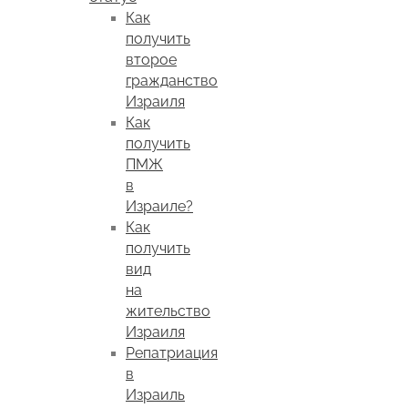
Как
получить
второе
гражданство
Израиля
Как
получить
ПМЖ
в
Израиле?
Как
получить
вид
на
жительство
Израиля
Репатриация
в
Израиль