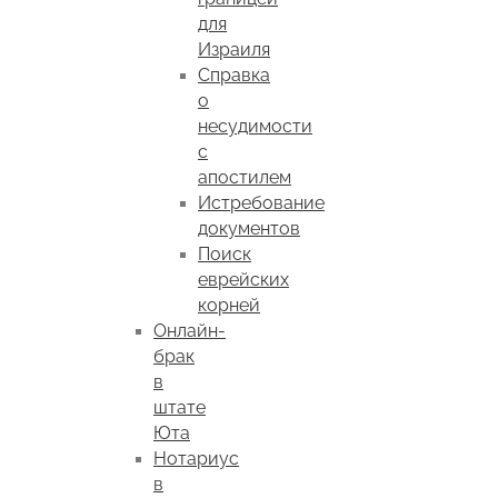
для
Израиля
Справка
о
несудимости
с
апостилем
Истребование
документов
Поиск
еврейских
корней
Онлайн-
брак
в
штате
Юта
Нотариус
в