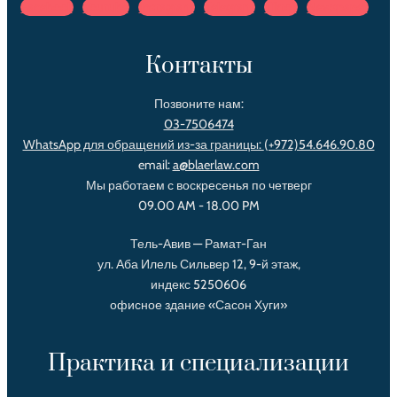
Facebook
Youtube
Instagram
Telegram
Tiktok
Newspaper
Контакты
Позвоните нам:
03-7506474
WhatsApp для обращений из-за границы:
(+972)54.646.90.80‌
email:
a@blaerlaw.com
Мы работаем с воскресенья по четверг
09.00 AM - 18.00 PM
Тель-Авив — Рамат-Ган
ул. Аба Илель Сильвер 12, 9-й этаж,
индекс 5250606
офисное здание «Сасон Хуги»
Практика и специализации