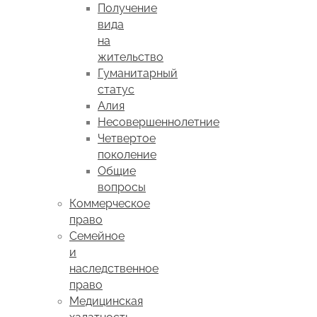
Получение
вида
на
жительство
Гуманитарный
статус
Алия
Несовершеннолетние
Четвертое
поколение
Общие
вопросы
Коммерческое
право
Семейное
и
наследственное
право
Медицинская