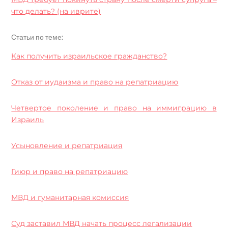
что делать? (на иврите)
Статьи по теме:
Как получить израильское гражданство?
Отказ от иудаизма и право на репатриацию
Четвертое поколение и право на иммиграцию в
Израиль
Усыновление и репатриация
Гиюр и право на репатриацию
МВД и гуманитарная комиссия
Суд заставил МВД начать процесс легализации