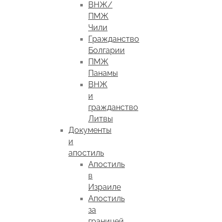
ВНЖ/
ПМЖ
Чили
Гражданство
Болгарии
ПМЖ
Панамы
ВНЖ
и
гражданство
Литвы
Документы
и
апостиль
Апостиль
в
Израиле
Апостиль
за
границей