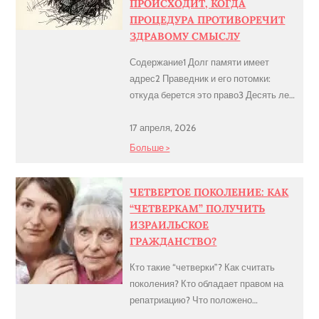
ПРОИСХОДИТ, КОГДА
ПРОЦЕДУРА ПРОТИВОРЕЧИТ
ЗДРАВОМУ СМЫСЛУ
Содержание1 Долг памяти имеет
адрес2 Праведник и его потомки:
откуда берется это право3 Десять лет
в три шага: как работает процедура4
Внук — но только
17 апреля, 2026
несовершеннолетний5 Вита, Эстер и
Больше >
суд6 Заключение Долг памяти имеет
адрес ЗВ начале 2026 года
ЧЕТВЕРТОЕ ПОКОЛЕНИЕ: КАК
Иерусалимский окружной суд
“ЧЕТВЕРКАМ” ПОЛУЧИТЬ
рассмотрел апелляцию Виты
ИЗРАИЛЬСКОЕ
Ничпорук — гражданки Украины,
ГРАЖДАНСТВО?
внучки двух признанных праведников
народов мира, […]
Кто такие “четверки”? Как считать
поколения? Кто обладает правом на
репатриацию? Что положено
правнукам евреев? Закон о