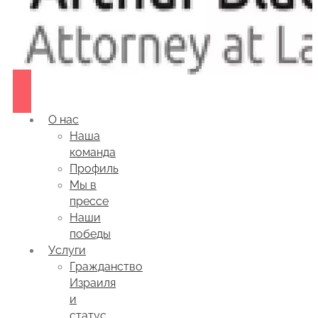
О нас
Наша
команда
Профиль
Мы в
прессе
Наши
победы
Услуги
Гражданство
Израиля
и
статус