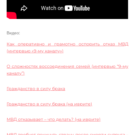
Видео:
Как оперативно и грамотно оспорить отказ МВД
(интервью «9-му каналу»)
О сложностях воссоединения семей (интервью “9-му
каналу”)
Гражданство в силу брака
Гражданство в силу брака (на иврите)
МВД отказывает – что делать? (на иврите)
МВД требует покинуть страну после смерти супруга –