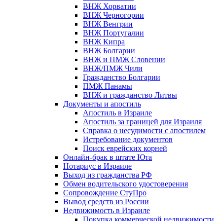
ВНЖ Хорватии
ВНЖ Черногории
ВНЖ Венгрии
ВНЖ Португалии
ВНЖ Кипра
ВНЖ Болгарии
ВНЖ и ПМЖ Словении
ВНЖ/ПМЖ Чили
Гражданство Болгарии
ПМЖ Панамы
ВНЖ и гражданство Литвы
Документы и апостиль
Апостиль в Израиле
Апостиль за границей для Израиля
Справка о несудимости с апостилем
Истребование документов
Поиск еврейских корней
Онлайн-брак в штате Юта
Нотариус в Израиле
Выход из гражданства РФ
Обмен водительского удостоверения
Сопровождение СтуПро
Вывод средств из России
Недвижимость в Израиле
Покупка коммерческой недвижимости