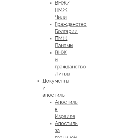
ВНЖ/
ПМЖ
Чили
Гражданство
Болгарии
ПМЖ
Панамы
ВНЖ
и
гражданство
Литвы
Документы
и
апостиль
Апостиль
в
Израиле
Апостиль
за
границей