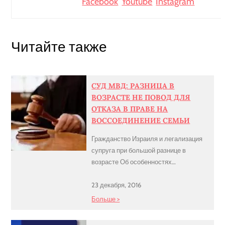
Facebook
Youtube
Instagram
Читайте также
СУД МВД: РАЗНИЦА В
ВОЗРАСТЕ НЕ ПОВОД ДЛЯ
ОТКАЗА В ПРАВЕ НА
ВОССОЕДИНЕНИЕ СЕМЬИ
Гражданство Израиля и легализация
супруга при большой разнице в
возрасте Об особенностях
легализации статуса иностранцев в
Израиле мы писали неоднократно.
23 декабря, 2016
МВД («мисрад апним»), как известно,
Больше >
особой отзывчивостью не отличается
и здесь порой возникает масса