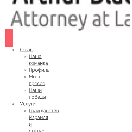
О нас
Наша
команда
Профиль
Мы в
прессе
Наши
победы
Услуги
Гражданство
Израиля
и
статус