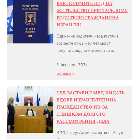
КАК ПОЛУЧИТЬ ВИД НА
сложностей. Однако при грамотном
ЖИТЕЛЬСТВО ПРЕСТАРЕЛОМУ
ведении дела, сведении ошибок к
РОДИТЕЛЮ ГРАЖДАНИНА
минимуму и, в случае необходимости,
ИЗРАИЛЯ?
своевременном оспаривании отказов
в суде нередко можно […]
Одинокие родители израильтян в
возрасте от 62 и 67 лет могут
получить вид на жительство в
Израиле Согласно Закону о
возвращении право на получение
5 февраля, 2024
гражданства Израиля
Больше >
предоставляется не только евреям, но
и их супругам, детям, внукам и
СУД ЗАСТАВИЛ МВД ВЫДАТЬ
супругам детей и внуков. Благодаря
ВДОВЕ ИЗРАИЛЬТЯНИНА
этому большое
ГРАЖДАНСТВО ИЗ-ЗА
количество смешанных браков смогли
СЛИШКОМ ДОЛГОГО
совершить алию. Но принцип этот не
РАССМОТРЕНИЯ ДЕЛА
применяется к […]
В 2014 году Административный суд