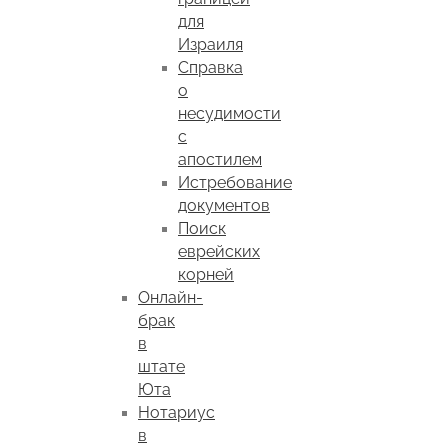
для
Израиля
Справка
о
несудимости
с
апостилем
Истребование
документов
Поиск
еврейских
корней
Онлайн-
брак
в
штате
Юта
Нотариус
в