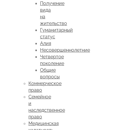
Получение
вида
на
жительство
Гуманитарный
статус
Алия
Несовершеннолетние
Четвертое
поколение
Общие
вопросы
Коммерческое
право
Семейное
и
наследственное
право
Медицинская