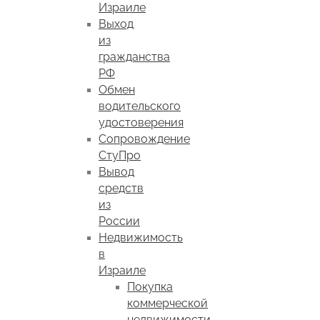
Израиле
Выход
из
гражданства
РФ
Обмен
водительского
удостоверения
Сопровождение
СтуПро
Вывод
средств
из
России
Недвижимость
в
Израиле
Покупка
коммерческой
недвижимости