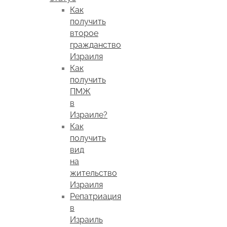
Как
получить
второе
гражданство
Израиля
Как
получить
ПМЖ
в
Израиле?
Как
получить
вид
на
жительство
Израиля
Репатриация
в
Израиль