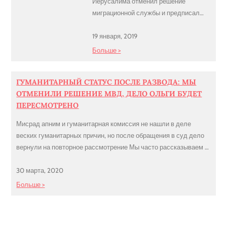
Иерусалима отменил решение
миграционной службы и предписал
государству выдать иностранке
гражданство, несмотря на смерть
19 января, 2019
мужа до завершения СТУПРО
Больше >
Согласно закону и инструкции по
воссоединению семей между
ГУМАНИТАРНЫЙ СТАТУС ПОСЛЕ РАЗВОДА: МЫ
израильтянами и их официальными
ОТМЕНИЛИ РЕШЕНИЕ МВД, ДЕЛО ОЛЬГИ БУДЕТ
мужьями и женами супруг-иностранец
ПЕРЕСМОТРЕНО
получает право на гражданство
спустя 4 года с момента выдачи
Мисрад апним и гуманитарная комиссия не нашли в деле
первого вида на жительство (А/5).
веских гуманитарных причин, но после обращения в суд дело
МВД […]
вернули на повторное рассмотрение Мы часто рассказываем о
проблемах со статусом в Израиле, которые возникают у
иностранцев после развода. Пример из свежей практики
30 марта, 2020
нашего офиса. В 2007 году гражданка Украины Ольга вышла
Больше >
замуж за Игоря, гражданина Израиля […]