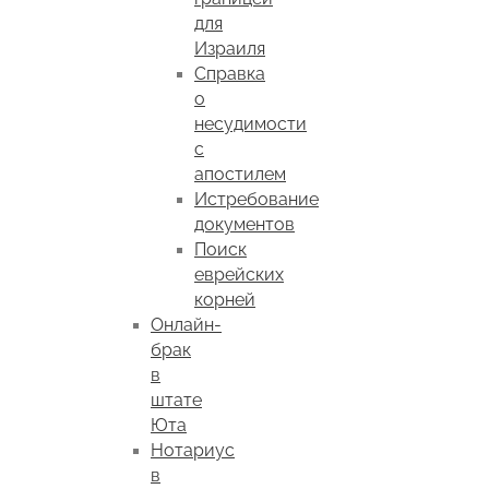
для
Израиля
Справка
о
несудимости
с
апостилем
Истребование
документов
Поиск
еврейских
корней
Онлайн-
брак
в
штате
Юта
Нотариус
в