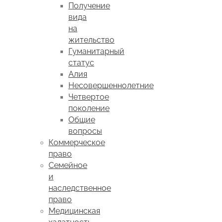
Получение
вида
на
жительство
Гуманитарный
статус
Алия
Несовершеннолетние
Четвертое
поколение
Общие
вопросы
Коммерческое
право
Семейное
и
наследственное
право
Медицинская