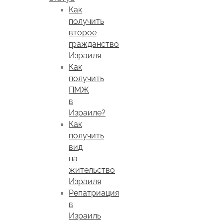
Как
получить
второе
гражданство
Израиля
Как
получить
ПМЖ
в
Израиле?
Как
получить
вид
на
жительство
Израиля
Репатриация
в
Израиль