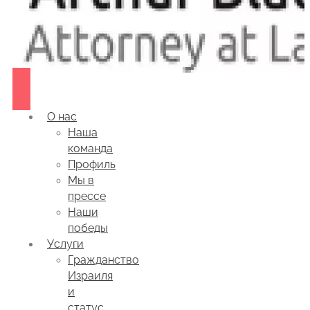
О нас
Наша
команда
Профиль
Мы в
прессе
Наши
победы
Услуги
Гражданство
Израиля
и
статус