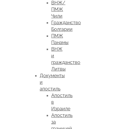
ВНЖ/
ПМЖ
Чили
Гражданство
Болгарии
ПМЖ
Панамы
ВНЖ
и
гражданство
Литвы
Документы
и
апостиль
Апостиль
в
Израиле
Апостиль
за
границей