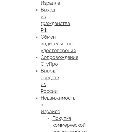
Израиле
Выход
из
гражданства
РФ
Обмен
водительского
удостоверения
Сопровождение
СтуПро
Вывод
средств
из
России
Недвижимость
в
Израиле
Покупка
коммерческой
недвижимости