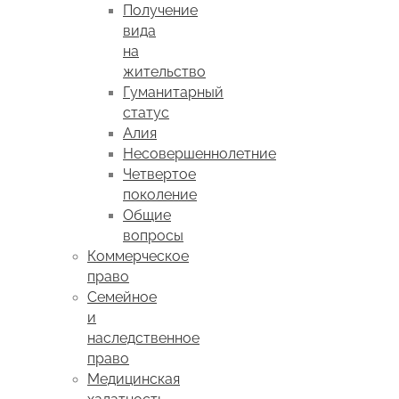
Получение
вида
на
жительство
Гуманитарный
статус
Алия
Несовершеннолетние
Четвертое
поколение
Общие
вопросы
Коммерческое
право
Семейное
и
наследственное
право
Медицинская