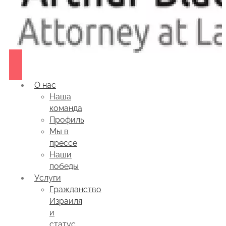
О нас
Наша
команда
Профиль
Мы в
прессе
Наши
победы
Услуги
Гражданство
Израиля
и
статус