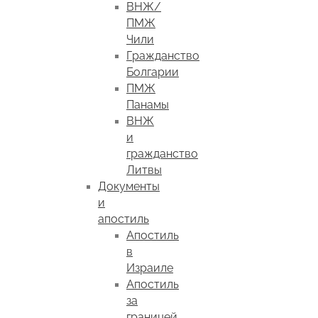
ВНЖ/
ПМЖ
Чили
Гражданство
Болгарии
ПМЖ
Панамы
ВНЖ
и
гражданство
Литвы
Документы
и
апостиль
Апостиль
в
Израиле
Апостиль
за
границей