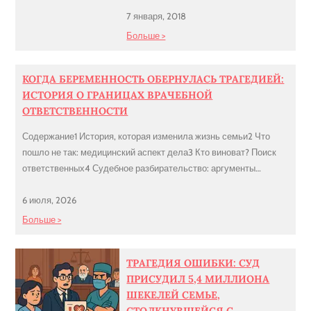
предоставляется статус в Израиле из
7 января, 2018
гуманитарных соображений.
Больше >
Прошения о выдачи гуманитарной
визы, как правило, рассматриваются
КОГДА БЕРЕМЕННОСТЬ ОБЕРНУЛАСЬ ТРАГЕДИЕЙ:
по остаточному принципу, то есть,
ИСТОРИЯ О ГРАНИЦАХ ВРАЧЕБНОЙ
когда у соискателей статуса в
ОТВЕТСТВЕННОСТИ
Израиле нет иных вариантов и
законных оснований. Об отказах с
Содержание1 История, которая изменила жизнь семьи2 Что
порога Гуманитарный […]
пошло не так: медицинский аспект дела3 Кто виноват? Поиск
ответственных4 Судебное разбирательство: аргументы
сторон5 Решение суда: справедливость найдена История,
которая изменила жизнь семьи Окружной суд Тель-Авива
6 июля, 2026
рассмотрел дело, которое началось с радостного ожидания
Больше >
материнства и закончилось многолетней судебной тяжбой.
Молодая женщина, страдающая диабетом первого типа с
ТРАГЕДИЯ ОШИБКИ: СУД
девятилетнего возраста, […]
ПРИСУДИЛ 5,4 МИЛЛИОНА
ШЕКЕЛЕЙ СЕМЬЕ,
СТОЛКНУВШЕЙСЯ С