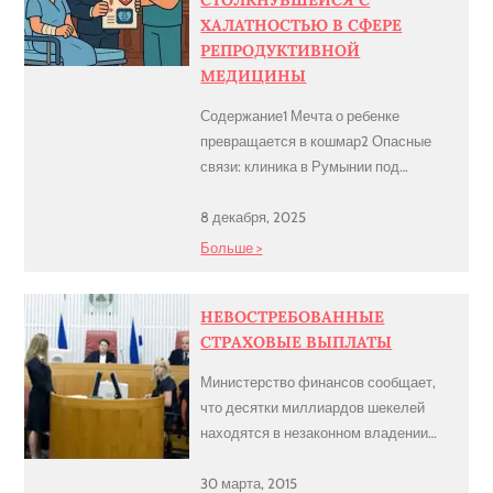
ХАЛАТНОСТЬЮ В СФЕРЕ
РЕПРОДУКТИВНОЙ
МЕДИЦИНЫ
Содержание1 Мечта о ребенке
превращается в кошмар2 Опасные
связи: клиника в Румынии под
вопросом3 Сокрытие правды и
нарушение врачебного долга4
8 декабря, 2025
Судебная битва длиною в годы5
Больше >
Заключение Мечта о ребенке
превращается в кошмар Супружеская
НЕВОСТРЕБОВАННЫЕ
пара, граждане США с израильским
СТРАХОВЫЕ ВЫПЛАТЫ
гражданством, годами безуспешно
пыталась зачать ребенка
Министерство финансов сообщает,
естественным путем. После
что десятки миллиардов шекелей
множества неудачных попыток они
находятся в незаконном владении
обратились к израильской медицине
инвестиционных домов и страховых
[…]
компаний. Имеются в виду
30 марта, 2015