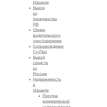
Израиле
Выход
из
гражданства
РФ
Обмен
водительского
удостоверения
Сопровождение
СтуПро
Вывод
средств
из
России
Недвижимость
в
Израиле
Покупка
коммерческой
недвижимости