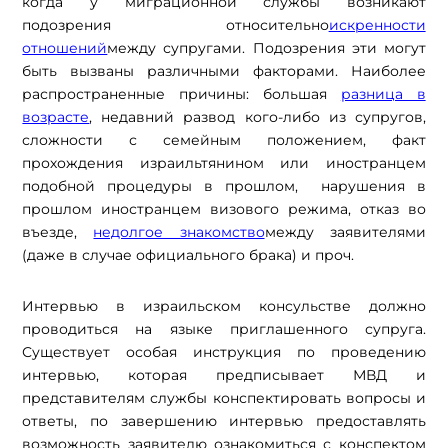
когда у миграционной службы возникают
подозрения относительно
искренности
отношений
между супругами. Подозрения эти могут
быть вызваны различными факторами. Наиболее
распространенные причины: большая
разница в
возрасте
, недавний развод кого-либо из супругов,
сложности с семейным положением, факт
прохождения израильтянином или иностранцем
подобной процедуры в прошлом, нарушения в
прошлом иностранцем визового режима, отказ во
въезде,
недолгое знакомство
между заявителями
(даже в случае официального брака) и проч.
Интервью в израильском консульстве должно
проводиться на языке приглашенного супруга.
Существует особая инструкция по проведению
интервью, которая предписывает МВД и
представителям службы конспектировать вопросы и
ответы, по завершению интервью предоставлять
возможность заявителю ознакомиться с конспектом