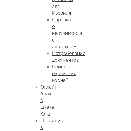
для
Израиля
Справка
о
несудимости
с
апостилем
Истребование
документов
Поиск
еврейских
корней
Онлайн-
брак
в
штате
Юта
Нотариус
в