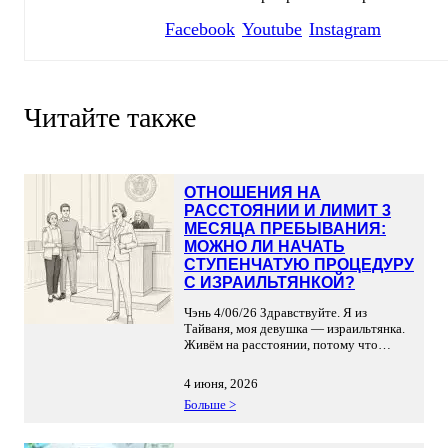
Facebook
Youtube
Instagram
Читайте также
ОТНОШЕНИЯ НА
РАССТОЯНИИ И ЛИМИТ 3
МЕСЯЦА ПРЕБЫВАНИЯ:
МОЖНО ЛИ НАЧАТЬ
СТУПЕНЧАТУЮ ПРОЦЕДУРУ
С ИЗРАИЛЬТЯНКОЙ?
Чэнь 4/06/26 Здравствуйте. Я из
Тайваня, моя девушка — израильтянка.
Живём на расстоянии, потому что
больше трёх месяцев подряд мне в
стране находиться нельзя. Можно ли
4 июня, 2026
при таких обстоятельствах вообще
Больше >
начать поэтапную процедуру? Ответ:
Ситуация понятна. Хочется строить
общую жизнь, а трёх месяцев едва