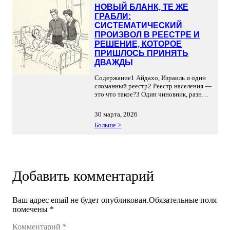
НОВЫЙ БЛАНК, ТЕ ЖЕ
ГРАБЛИ:
СИСТЕМАТИЧЕСКИЙ
ПРОИЗВОЛ В РЕЕСТРЕ И
РЕШЕНИЕ, КОТОРОЕ
ПРИШЛОСЬ ПРИНЯТЬ
ДВАЖДЫ
Содержание1 Айдахо, Израиль и один
сломанный реестр2 Реестр населения —
это что такое?3 Один чиновник, разные
эпохи4 Как суд привел систему в
чувство5 Заключение В начале 2026
30 марта, 2026
года тель-авивский суд по
Больше >
административным делам принял
решение по двум объединенным
административным петициям
однополых пар, которым МВД отказало
в регистрации детей, рожденных за
рубежом. К тому времени суды […]
Добавить комментарий
Ваш адрес email не будет опубликован.
Обязательные поля
помечены
*
Комментарий
*