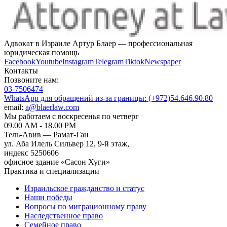
Адвокат в Израиле Артур Блаер — профессиональная
юридическая помощь
Facebook
Youtube
Instagram
Telegram
Tiktok
Newspaper
Контакты
Позвоните нам:
03-7506474
WhatsApp для обращений из-за границы:
(+972)54.646.90.80‌
email:
a@blaerlaw.com
Мы работаем с воскресенья по четверг
09.00 AM - 18.00 PM
Тель-Авив — Рамат-Ган
ул. Аба Илель Сильвер 12, 9-й этаж,
индекс 5250606
офисное здание «Сасон Хуги»
Практика и специализации
Израильское гражданство и статус
Наши победы
Вопросы по миграционному праву
Наследственное право
Семейное право