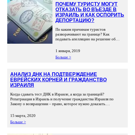
хватает на то, чтобы набрать хоть
ПОЧЕМУ ТУРИСТУ МОГУТ
какую-то доказательную базу для МВД.
ОТКАЗАТЬ ВО ВЪЕЗДЕ В
[…]
ИЗРАИЛЬ И КАК ОСПОРИТЬ
ДЕПОРТАЦИЮ?
По каким причинам туристов
разворачивают на границе? Как
подавать апелляцию на решение об
отказе и как снять запрет? Версия о том,
что между Израилем и большинством
1 января, 2019
стран бывшего СНГ действует
Больше >
безвизовый режим, многих
дезориентирует. На самом деле никакого
безвизового режима с Россией,
Украиной, Молдовой, Грузией и т.д. нет.
АНАЛИЗ ДНК НА ПОДТВЕРЖДЕНИЕ
Просто туристы из этих стран не
ЕВРЕЙСКИХ КОРНЕЙ И ГРАЖДАНСТВО
должны […]
ИЗРАИЛЯ
Когда сдавать тест ДНК в Израиле, а когда за границей?
Репатриация в Израиль и получение гражданства Израиля по
Закону о возвращении – право, которое нужно доказать.
Напомним, репатриироваться в Израиль и получить израильское
гражданство по Закону о возвращении могут: Евреи – люди,
15 марта, 2020
родившиеся от матери еврейки Дети евреев – родившиеся от отца
Больше >
еврея («отец еврей» […]