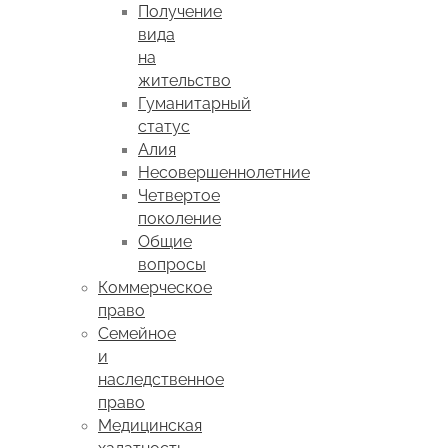
Получение
вида
на
жительство
Гуманитарный
статус
Алия
Несовершеннолетние
Четвертое
поколение
Общие
вопросы
Коммерческое
право
Семейное
и
наследственное
право
Медицинская