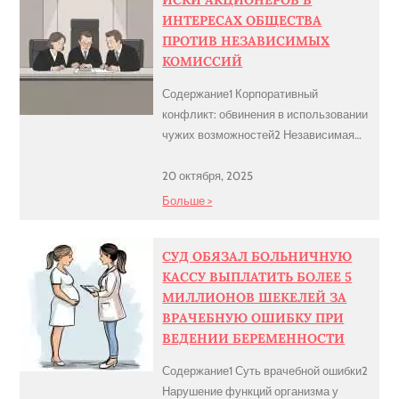
ИСКИ АКЦИОНЕРОВ В
ИНТЕРЕСАХ ОБЩЕСТВА
ПРОТИВ НЕЗАВИСИМЫХ
КОМИССИЙ
Содержание1 Корпоративный
конфликт: обвинения в использовании
чужих возможностей2 Независимая
комиссия как способ защиты от иска
акционера3 Решение окружного суда:
20 октября, 2025
запрет на критику добросовестности4
Больше >
Позиция Верховного суда: различие
между личными нападками и
СУД ОБЯЗАЛ БОЛЬНИЧНУЮ
системной критикой5 Итог: между
КАССУ ВЫПЛАТИТЬ БОЛЕЕ 5
защитой репутации и
МИЛЛИОНОВ ШЕКЕЛЕЙ ЗА
справедливостью Корпоративный
ВРАЧЕБНУЮ ОШИБКУ ПРИ
конфликт: обвинения в использовании
ВЕДЕНИИ БЕРЕМЕННОСТИ
чужих возможностей В 2023 в
израильской корпоративной среде
Содержание1 Суть врачебной ошибки2
разразился скандал, который […]
Нарушение функций организма у