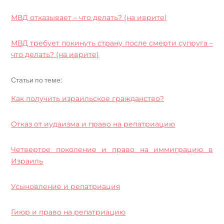
МВД отказывает – что делать? (на иврите)
МВД требует покинуть страну после смерти супруга –
что делать? (на иврите)
Статьи по теме:
Как получить израильское гражданство?
Отказ от иудаизма и право на репатриацию
Четвертое поколение и право на иммиграцию в
Израиль
Усыновление и репатриация
Гиюр и право на репатриацию