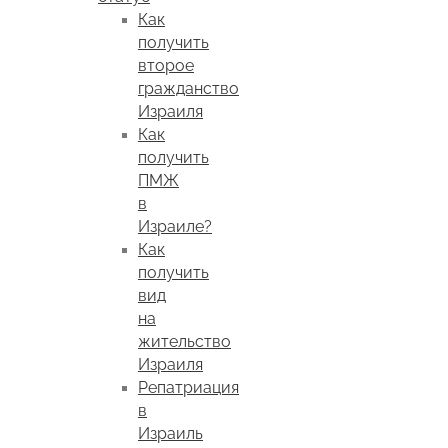
Как
получить
второе
гражданство
Израиля
Как
получить
ПМЖ
в
Израиле?
Как
получить
вид
на
жительство
Израиля
Репатриация
в
Израиль