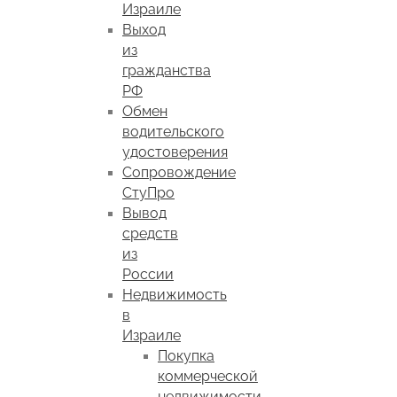
Израиле
Выход
из
гражданства
РФ
Обмен
водительского
удостоверения
Сопровождение
СтуПро
Вывод
средств
из
России
Недвижимость
в
Израиле
Покупка
коммерческой
недвижимости