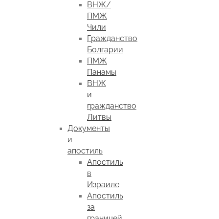
ВНЖ/
ПМЖ
Чили
Гражданство
Болгарии
ПМЖ
Панамы
ВНЖ
и
гражданство
Литвы
Документы
и
апостиль
Апостиль
в
Израиле
Апостиль
за
границей