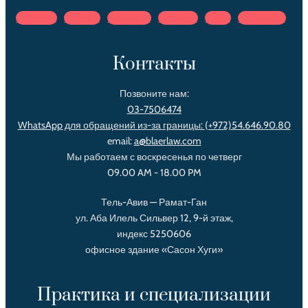
Facebook
Youtube
Instagram
Telegram
Tiktok
Newspaper
Контакты
Позвоните нам:
03-7506474
WhatsApp для обращений из-за границы:
(+972)54.646.90.80‌
email:
a@blaerlaw.com
Мы работаем с воскресенья по четверг
09.00 AM - 18.00 PM
Тель-Авив — Рамат-Ган
ул. Аба Илель Сильвер 12, 9-й этаж,
индекс 5250606
офисное здание «Сасон Хуги»
Практика и специализации