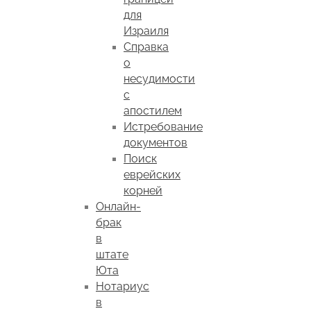
для
Израиля
Справка
о
несудимости
с
апостилем
Истребование
документов
Поиск
еврейских
корней
Онлайн-
брак
в
штате
Юта
Нотариус
в