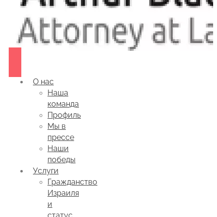
О нас
Наша
команда
Профиль
Мы в
прессе
Наши
победы
Услуги
Гражданство
Израиля
и
статус