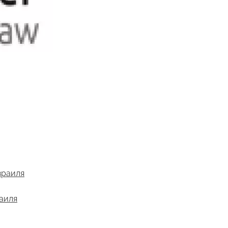
зраиля
раиля