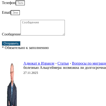
Телефон
Email
Сообщение
Отправить
* Обязательно к заполнению
Адвокат в Израиле
›
Статьи
›
Вопросы по миграц
болезнью Альцгеймера: возможна ли долгосрочная
27.11.2025