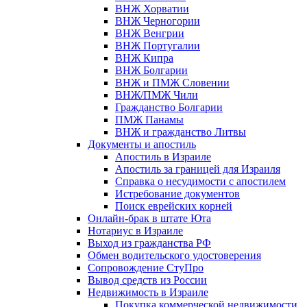
ВНЖ Хорватии
ВНЖ Черногории
ВНЖ Венгрии
ВНЖ Португалии
ВНЖ Кипра
ВНЖ Болгарии
ВНЖ и ПМЖ Словении
ВНЖ/ПМЖ Чили
Гражданство Болгарии
ПМЖ Панамы
ВНЖ и гражданство Литвы
Документы и апостиль
Апостиль в Израиле
Апостиль за границей для Израиля
Справка о несудимости с апостилем
Истребование документов
Поиск еврейских корней
Онлайн-брак в штате Юта
Нотариус в Израиле
Выход из гражданства РФ
Обмен водительского удостоверения
Сопровождение СтуПро
Вывод средств из России
Недвижимость в Израиле
Покупка коммерческой недвижимости