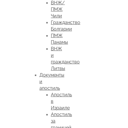
ВНЖ/
ПМЖ
Чили
Гражданство
Болгарии
ПМЖ
Панамы
ВНЖ
и
гражданство
Литвы
Документы
и
апостиль
Апостиль
в
Израиле
Апостиль
за
границей