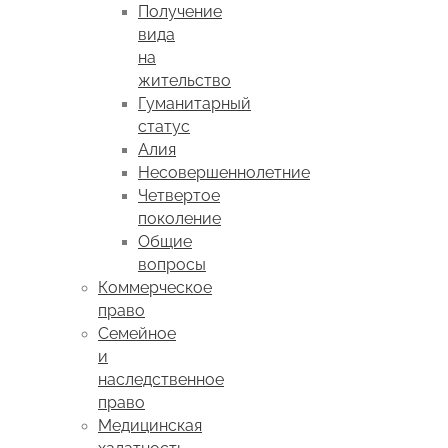
Получение
вида
на
жительство
Гуманитарный
статус
Алия
Несовершеннолетние
Четвертое
поколение
Общие
вопросы
Коммерческое
право
Семейное
и
наследственное
право
Медицинская