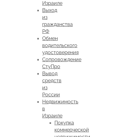
Израиле
Выход
из
гражданства
РФ
Обмен
водительского
удостоверения
Сопровождение
СтуПро
Вывод
средств
из
России
Недвижимость
в
Израиле
Покупка
коммерческой
недвижимости