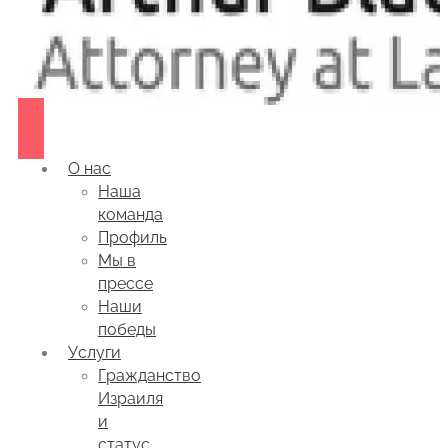
О нас
Наша
команда
Профиль
Мы в
прессе
Наши
победы
Услуги
Гражданство
Израиля
и
статус