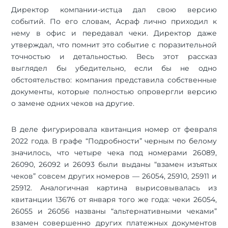
Директор компании-истца дал свою версию
событий. По его словам, Асраф лично приходил к
нему в офис и передавал чеки. Директор даже
утверждал, что помнит это событие с поразительной
точностью и детальностью. Весь этот рассказ
выглядел бы убедительно, если бы не одно
обстоятельство: компания представила собственные
документы, которые полностью опровергли версию
о замене одних чеков на другие.
В деле фигурировала квитанция номер от февраля
2022 года. В графе “Подробности” черным по белому
значилось, что четыре чека под номерами 26089,
26090, 26092 и 26093 были выданы “взамен изъятых
чеков” совсем других номеров — 26054, 25910, 25911 и
25912. Аналогичная картина вырисовывалась из
квитанции 13676 от января того же года: чеки 26054,
26055 и 26056 названы “альтернативными чеками”
взамен совершенно других платежных документов