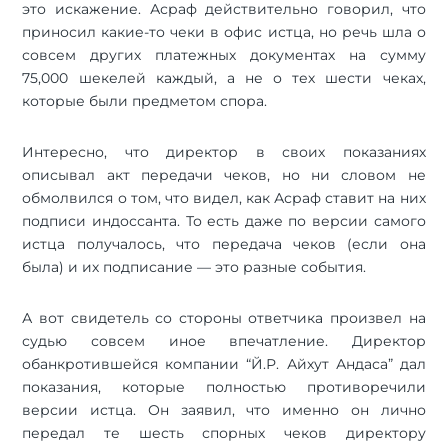
это искажение. Асраф действительно говорил, что
приносил какие-то чеки в офис истца, но речь шла о
совсем других платежных документах на сумму
75,000 шекелей каждый, а не о тех шести чеках,
которые были предметом спора.
Интересно, что директор в своих показаниях
описывал акт передачи чеков, но ни словом не
обмолвился о том, что видел, как Асраф ставит на них
подписи индоссанта. То есть даже по версии самого
истца получалось, что передача чеков (если она
была) и их подписание — это разные события.
А вот свидетель со стороны ответчика произвел на
судью совсем иное впечатление. Директор
обанкротившейся компании “Й.Р. Айхут Андаса” дал
показания, которые полностью противоречили
версии истца. Он заявил, что именно он лично
передал те шесть спорных чеков директору