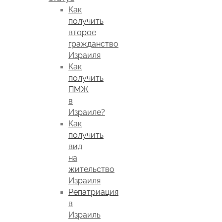
Как
получить
второе
гражданство
Израиля
Как
получить
ПМЖ
в
Израиле?
Как
получить
вид
на
жительство
Израиля
Репатриация
в
Израиль