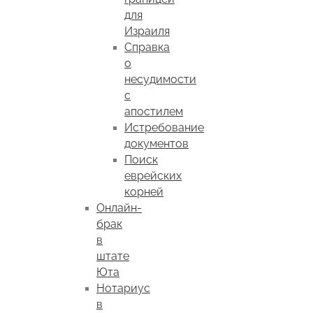
для
Израиля
Справка
о
несудимости
с
апостилем
Истребование
документов
Поиск
еврейских
корней
Онлайн-
брак
в
штате
Юта
Нотариус
в