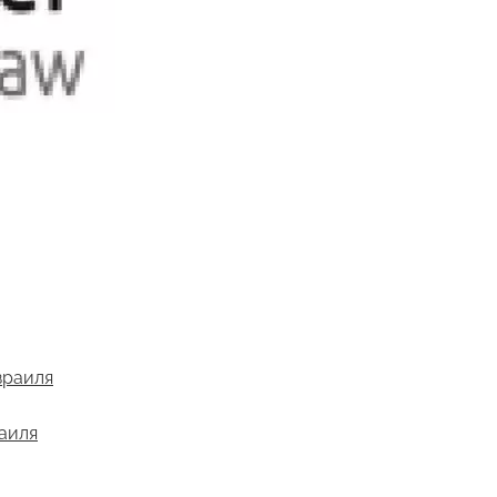
зраиля
раиля