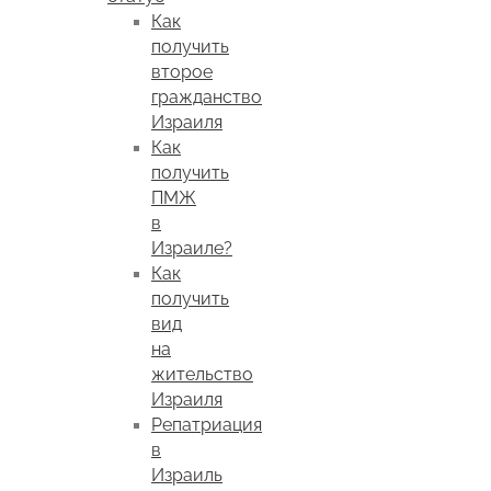
Как
получить
второе
гражданство
Израиля
Как
получить
ПМЖ
в
Израиле?
Как
получить
вид
на
жительство
Израиля
Репатриация
в
Израиль