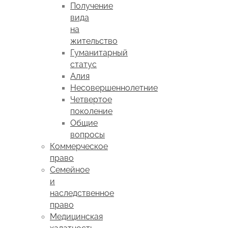
Получение
вида
на
жительство
Гуманитарный
статус
Алия
Несовершеннолетние
Четвертое
поколение
Общие
вопросы
Коммерческое
право
Семейное
и
наследственное
право
Медицинская