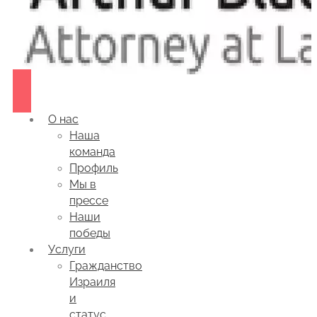
О нас
Наша
команда
Профиль
Мы в
прессе
Наши
победы
Услуги
Гражданство
Израиля
и
статус