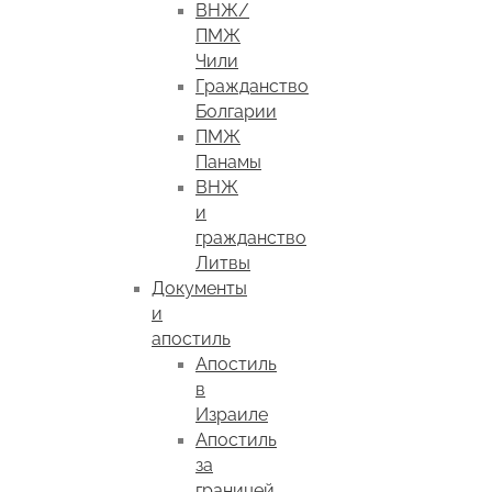
ВНЖ/
ПМЖ
Чили
Гражданство
Болгарии
ПМЖ
Панамы
ВНЖ
и
гражданство
Литвы
Документы
и
апостиль
Апостиль
в
Израиле
Апостиль
за
границей