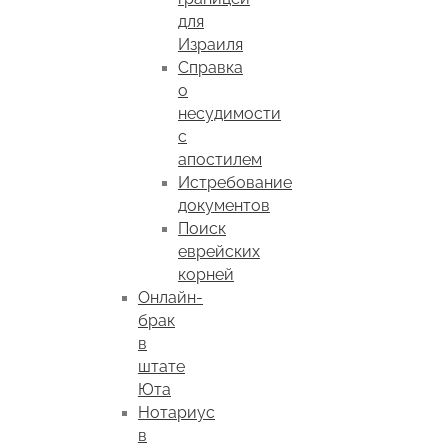
для
Израиля
Справка
о
несудимости
с
апостилем
Истребование
документов
Поиск
еврейских
корней
Онлайн-
брак
в
штате
Юта
Нотариус
в