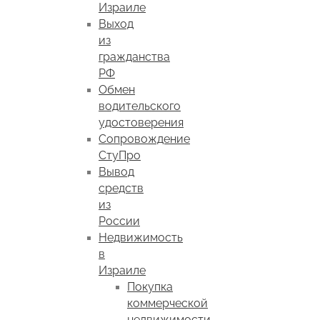
Израиле
Выход
из
гражданства
РФ
Обмен
водительского
удостоверения
Сопровождение
СтуПро
Вывод
средств
из
России
Недвижимость
в
Израиле
Покупка
коммерческой
недвижимости