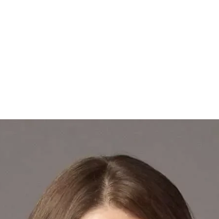
йзель, адв