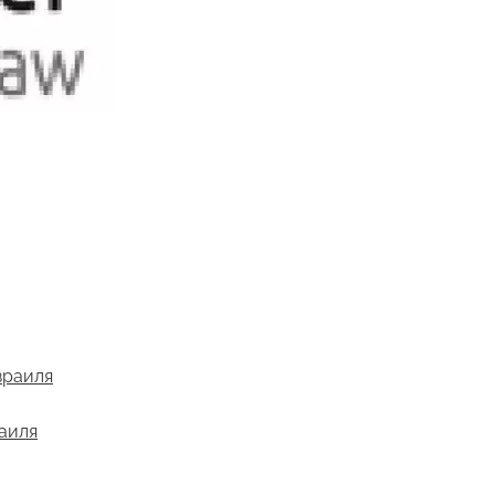
зраиля
раиля