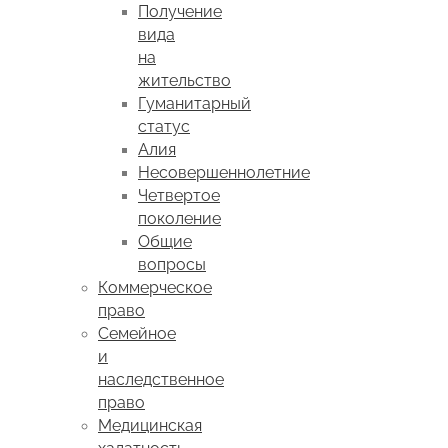
Получение
вида
на
жительство
Гуманитарный
статус
Алия
Несовершеннолетние
Четвертое
поколение
Общие
вопросы
Коммерческое
право
Семейное
и
наследственное
право
Медицинская