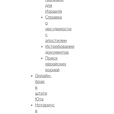
для
Израиля
Справка
о
несудимости
с
апостилем
Истребование
документов
Поиск
еврейских
корней
Онлайн-
брак
в
штате
Юта
Нотариус
в