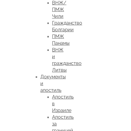
ВНЖ/
ПМЖ
Чили
Гражданство
Болгарии
ПМЖ
Панамы
ВНЖ
и
гражданство
Литвы
Документы
и
апостиль
Апостиль
в
Израиле
Апостиль
за
границей