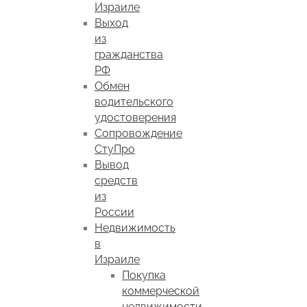
Израиле
Выход
из
гражданства
РФ
Обмен
водительского
удостоверения
Сопровождение
СтуПро
Вывод
средств
из
России
Недвижимость
в
Израиле
Покупка
коммерческой
недвижимости