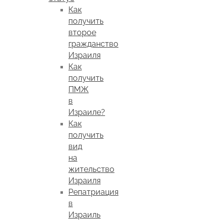
Как
получить
второе
гражданство
Израиля
Как
получить
ПМЖ
в
Израиле?
Как
получить
вид
на
жительство
Израиля
Репатриация
в
Израиль