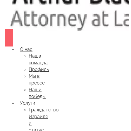
О нас
Наша
команда
Профиль
Мы в
прессе
Наши
победы
Услуги
Гражданство
Израиля
и
статус