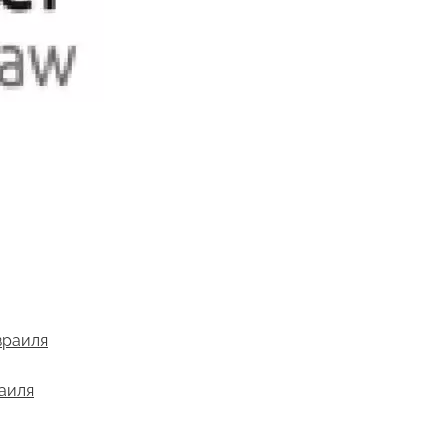
зраиля
раиля