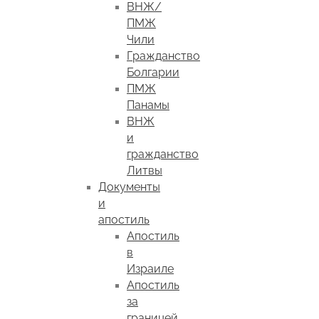
ВНЖ/
ПМЖ
Чили
Гражданство
Болгарии
ПМЖ
Панамы
ВНЖ
и
гражданство
Литвы
Документы
и
апостиль
Апостиль
в
Израиле
Апостиль
за
границей