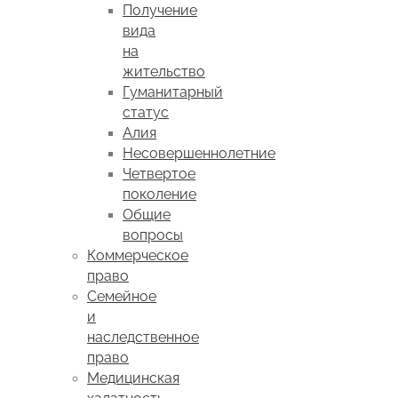
Получение
вида
на
жительство
Гуманитарный
статус
Алия
Несовершеннолетние
Четвертое
поколение
Общие
вопросы
Коммерческое
право
Семейное
и
наследственное
право
Медицинская