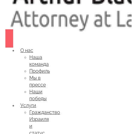
О нас
Наша
команда
Профиль
Мы в
прессе
Наши
победы
Услуги
Гражданство
Израиля
и
статус