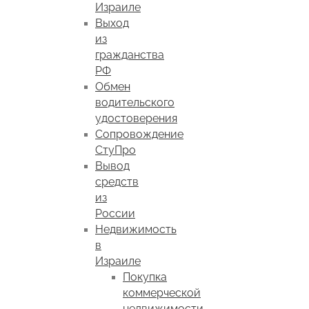
Израиле
Выход
из
гражданства
РФ
Обмен
водительского
удостоверения
Сопровождение
СтуПро
Вывод
средств
из
России
Недвижимость
в
Израиле
Покупка
коммерческой
недвижимости