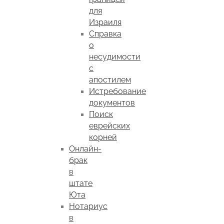
для
Израиля
Справка
о
несудимости
с
апостилем
Истребование
документов
Поиск
еврейских
корней
Онлайн-
брак
в
штате
Юта
Нотариус
в