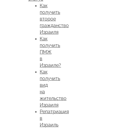
Как
получить
второе
гражданство
Израиля
Как
получить
ПМЖ
в
Израиле?
Как
получить
вид
на
жительство
Израиля
Репатриация
в
Израиль