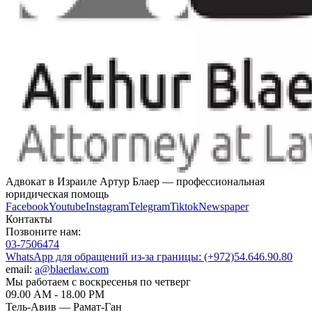
Адвокат в Израиле Артур Блаер — профессиональная
юридическая помощь
Facebook
Youtube
Instagram
Telegram
Tiktok
Newspaper
Контакты
Позвоните нам:
03-7506474
WhatsApp для обращений из-за границы:
(+972)54.646.90.80‌
email:
a@blaerlaw.com
Мы работаем с воскресенья по четверг
09.00 AM - 18.00 PM
Тель-Авив — Рамат-Ган