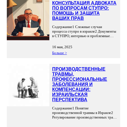
КОНСУЛЬТАЦИЯ АДВОКАТА
ПО ВОПРОСАМ СТУПРО:
ПОМОЩЬ И ЗАЩИТА
ВАШИХ ПРАВ
Содержание1 Сложные случаи
процесса ступро в израиле2 Документы
в СТУПРО, интервью и проблемные
случаи2.1 Незаконное пребывание
иностранца в Израиле2.2 Прохождение
16 мая, 2025
СтуПро с другим человеком в
Больше >
прошлом2.3 Депортация из Израиля в
прошлом2.4 Отказ во въезде в Израиль в
прошлом2.5 Большая разница в возрасте
супругов2.6 «Проблемное» семейное
ПРОИЗВОДСТВЕННЫЕ
положение и свежие браки/разводы2.7
ТРАВМЫ,
Текущее уголовное преследование2.8
ПРОФЕССИОНАЛЬНЫЕ
Израильтянин, получивший
ЗАБОЛЕВАНИЯ И
гражданство […]
КОМПЕНСАЦИИ:
ИЗРАИЛЬСКАЯ
ПЕРСПЕКТИВА
Содержание1 Понятие
производственной травмы в Израиле2
Регулирование производственных травм
в Израиле3 Расширенное понятие
производственной травмы3.1 Статус