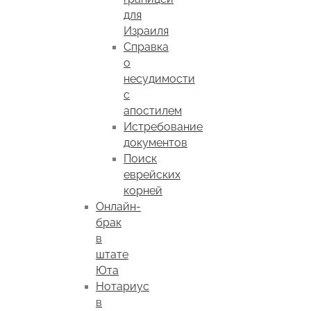
для
Израиля
Справка
о
несудимости
с
апостилем
Истребование
документов
Поиск
еврейских
корней
Онлайн-
брак
в
штате
Юта
Нотариус
в