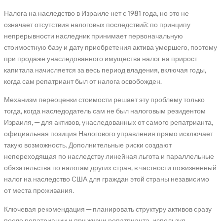
Налога на наследство в Израиле нет с 1981 года, но это не
означает отсутствия налоговых последствий: по принципу
непрерывности наследник принимает первоначальную
стоимостную базу и дату приобретения актива умершего, поэтому
при продаже унаследованного имущества налог на прирост
капитала начисляется за весь период владения, включая годы,
когда сам репатриант был от налога освобожден.
Механизм переоценки стоимости решает эту проблему только
тогда, когда наследодатель сам не был налоговым резидентом
Израиля, — для активов, унаследованных от самого репатрианта,
официальная позиция Налогового управления прямо исключает
такую возможность. Дополнительные риски создают
непереходящая по наследству линейная льгота и параллельные
обязательства по налогам других стран, в частности пожизненный
налог на наследство США для граждан этой страны независимо
от места проживания.
Ключевая рекомендация — планировать структуру активов сразу
после репатриации и при жизни репатрианта, используя