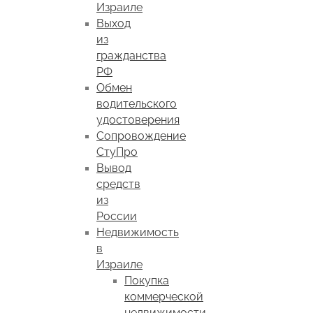
Израиле
Выход
из
гражданства
РФ
Обмен
водительского
удостоверения
Сопровождение
СтуПро
Вывод
средств
из
России
Недвижимость
в
Израиле
Покупка
коммерческой
недвижимости