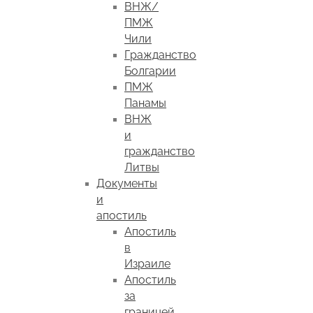
ВНЖ/
ПМЖ
Чили
Гражданство
Болгарии
ПМЖ
Панамы
ВНЖ
и
гражданство
Литвы
Документы
и
апостиль
Апостиль
в
Израиле
Апостиль
за
границей