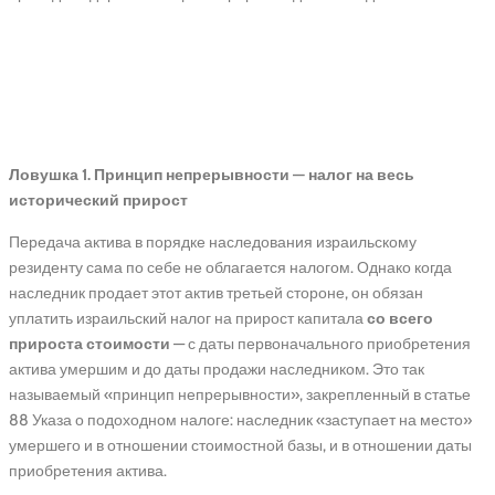
Налоговые ловушки при
наследовании после смерти
репатрианта
Ловушка 1. Принцип непрерывности — налог на весь
исторический прирост
Передача актива в порядке наследования израильскому
резиденту сама по себе не облагается налогом. Однако когда
наследник продает этот актив третьей стороне, он обязан
уплатить израильский налог на прирост капитала
со всего
прироста стоимости
— с даты первоначального приобретения
актива умершим и до даты продажи наследником. Это так
называемый «принцип непрерывности», закрепленный в статье
88 Указа о подоходном налоге: наследник «заступает на место»
умершего и в отношении стоимостной базы, и в отношении даты
приобретения актива.