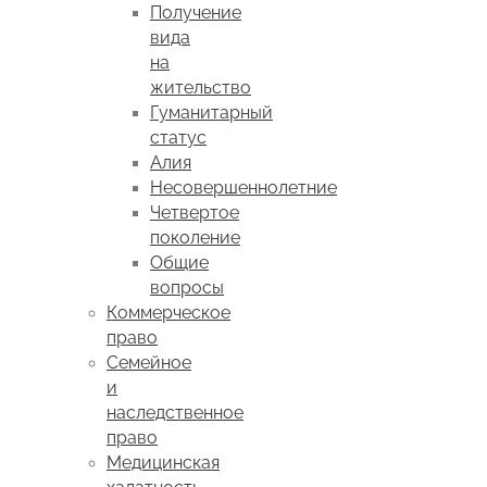
Получение
вида
на
жительство
Гуманитарный
статус
Алия
Несовершеннолетние
Четвертое
поколение
Общие
вопросы
Коммерческое
право
Семейное
и
наследственное
право
Медицинская