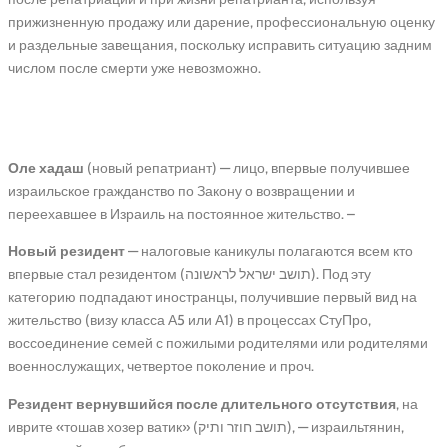
прижизненную продажу или дарение, профессиональную оценку
и раздельные завещания, поскольку исправить ситуацию задним
числом после смерти уже невозможно.
Кто имеет право на льготы
Оле хадаш
(новый репатриант) — лицо, впервые получившее
израильское гражданство по Закону о возвращении и
переехавшее в Израиль на постоянное жительство. –
Новый резидент
— налоговые каникулы полагаются всем кто
впервые стал резидентом (תושב ישראל לראשונה). Под эту
категорию подпадают иностранцы, получившие первый вид на
жительство (визу класса А5 или А1) в процессах СтуПро,
воссоединение семей с пожилыми родителями или родителями
военнослужащих, четвертое поколение и проч.
Резидент вернувшийся после длительного отсутствия
, на
иврите «тошав хозер ватик» (תושב חוזר ותיק), — израильтянин,