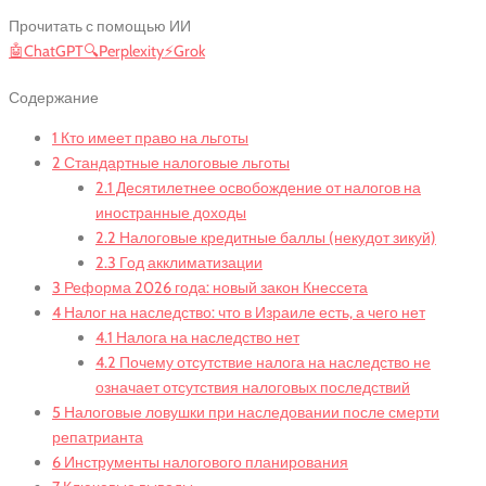
Прочитать с помощью ИИ
🤖
ChatGPT
🔍
Perplexity
⚡
Grok
Содержание
1
Кто имеет право на льготы
2
Стандартные налоговые льготы
2.1
Десятилетнее освобождение от налогов на
иностранные доходы
2.2
Налоговые кредитные баллы (некудот зикуй)
2.3
Год акклиматизации
3
Реформа 2026 года: новый закон Кнессета
4
Налог на наследство: что в Израиле есть, а чего нет
4.1
Налога на наследство нет
4.2
Почему отсутствие налога на наследство не
означает отсутствия налоговых последствий
5
Налоговые ловушки при наследовании после смерти
репатрианта
6
Инструменты налогового планирования