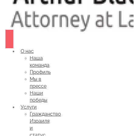
О нас
Наша
команда
Профиль
Мы в
прессе
Наши
победы
Услуги
Гражданство
Израиля
и
статус