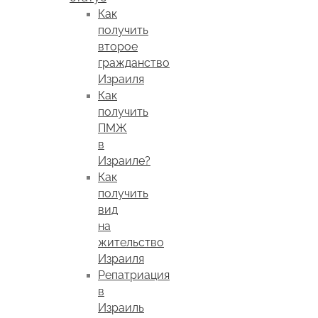
Как
получить
второе
гражданство
Израиля
Как
получить
ПМЖ
в
Израиле?
Как
получить
вид
на
жительство
Израиля
Репатриация
в
Израиль